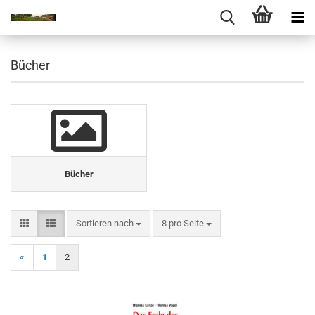
Bücher
Bücher
Sortieren nach
pro Seite
Sortieren nach
8 pro Seite
«
1
2