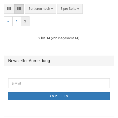
Sortieren nach
pro Seite
Sortieren nach
8 pro Seite
«
1
2
9
bis
14
(von insgesamt
14
)
Newsletter-Anmeldung
WEITER
E-
ZUR
Mail
NEWSLETTER-
ANMELDUNG
ANMELDEN